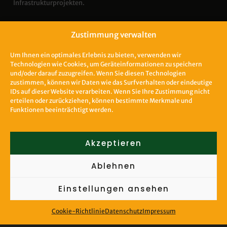
Infrastrukturprojekten.
Zustimmung verwalten
Um Ihnen ein optimales Erlebnis zu bieten, verwenden wir
Unsere Leistungen
Technologien wie Cookies, um Geräteinformationen zu speichern
und/oder darauf zuzugreifen. Wenn Sie diesen Technologien
zustimmen, können wir Daten wie das Surfverhalten oder eindeutige
für die Energieinfrastruktur
IDs auf dieser Website verarbeiten. Wenn Sie Ihre Zustimmung nicht
erteilen oder zurückziehen, können bestimmte Merkmale und
Funktionen beeinträchtigt werden.
Betriebsgebäude und TGA
Wir entwerfen und bauen Betriebsgebäude, die speziell auf die
Akzeptieren
Anforderungen von Umspannwerken abgestimmt sind, und
sorgen für die Integration einer effizienten technischen
Ablehnen
Gebäudeausrüstung. Dank unserer langjährigen Erfahrung nach
HOAI-Standards gewährleisten wir höchste Qualität und
Einstellungen ansehen
Zuverlässigkeit.
Cookie-Richtlinie
Datenschutz
Impressum
Infrastruktur und Fundamente