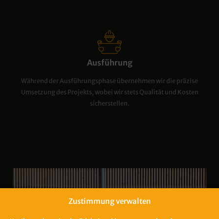
Ausführung
Während der Ausführungsphase übernehmen wir die präzise
Umsetzung des Projekts, wobei wir stets Qualität und Kosten
sicherstellen.
Zustimmung verwalten